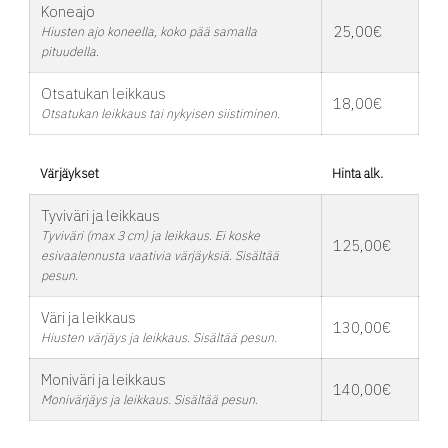
Koneajo
25,00€
Hiusten ajo koneella, koko pää samalla
pituudella.
Otsatukan leikkaus
18,00€
Otsatukan leikkaus tai nykyisen siistiminen.
Värjäykset
Hinta alk.
Tyviväri ja leikkaus
Tyviväri (max 3 cm) ja leikkaus. Ei koske
125,00€
esivaalennusta vaativia värjäyksiä. Sisältää
pesun.
Väri ja leikkaus
130,00€
Hiusten värjäys ja leikkaus. Sisältää pesun.
Moniväri ja leikkaus
140,00€
Monivärjäys ja leikkaus. Sisältää pesun.