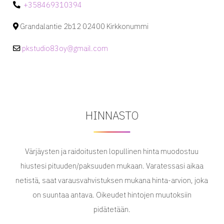
+358469310394
Grandalantie 2b12 02400 Kirkkonummi
pkstudio83oy@gmail.com
HINNASTO
Värjäysten ja raidoitusten lopullinen hinta muodostuu
hiustesi pituuden/paksuuden mukaan. Varatessasi aikaa
netistä, saat varausvahvistuksen mukana hinta-arvion, joka
on suuntaa antava. Oikeudet hintojen muutoksiin
pidätetään.